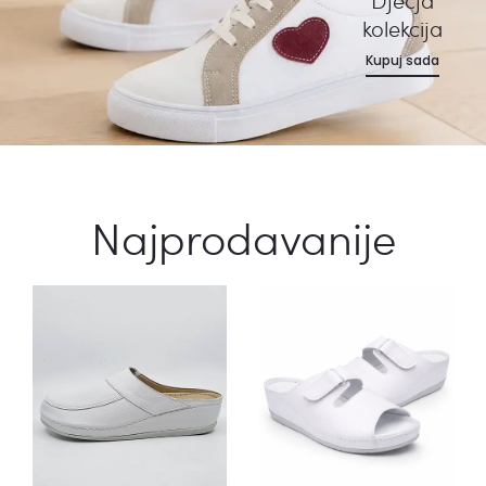
Dječja
kolekcija
Kupuj sada
Najprodavanije