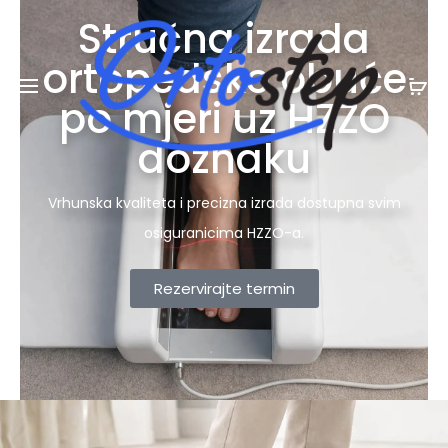
Posebna ljetna pogodnost:
na ljetnu
20% POPUSTA
Stručna izrada
kolekciju
ortopedske obuće
po mjeri uz HZZO
doznaku
Vrhunska kvaliteta i precizna izrada dostupna svim
osiguranicima HZZO-a.
Rezervirajte termin