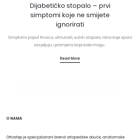
Dijabetičko stopalo – prvi
simptomi koje ne smijete
ignorirati
Simptomi poput trnaca, utrnulosti, suhih stopala, rana koje sporo
zacjeljuju i promjena boje kože mogu…
Read More
O NAMA
Ortostep je specijalizirani brend ortopedske obuće, anatomske