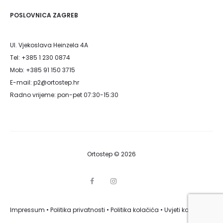
POSLOVNICA ZAGREB
Ul. Vjekoslava Heinzela 4A
Tel: +385 1 230 0874
Mob: +385 91 150 3715
E-mail: p2@ortostep.hr
Radno vrijeme: pon-pet 07:30-15:30
Ortostep © 2026
F
I
G
a
n
o
c
s
o
e
t
g
Impressum
•
Politika privatnosti
b
•
Politika kolačića
a
•
Uvjeti korištenja
l
o
g
e