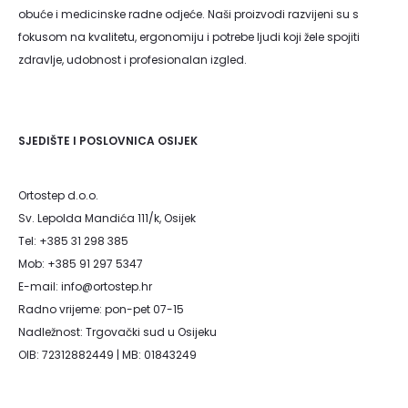
obuće i medicinske radne odjeće. Naši proizvodi razvijeni su s
fokusom na kvalitetu, ergonomiju i potrebe ljudi koji žele spojiti
zdravlje, udobnost i profesionalan izgled.
SJEDIŠTE I POSLOVNICA OSIJEK
Ortostep d.o.o.
Sv. Lepolda Mandića 111/k, Osijek
Tel: +385 31 298 385
Mob: +385 91 297 5347
E-mail: info@ortostep.hr
Radno vrijeme: pon-pet 07-15
Nadležnost: Trgovački sud u Osijeku
OIB: 72312882449 | MB: 01843249