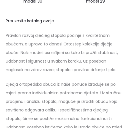
model 30
model 29
Preuzmite katalog ovdje
Pravilan razvoj dječjeg stopala počinje s kvalitetnom
obućom, a upravo to donosi Ortostep kolekcija dječje
obuće. Naši modeli osmišljeni su kako bi pružili stabilnost,
udobnost i sigurnost u svakom koraku, uz poseban
naglasak na zdrav razvoj stopala i pravilno držanje tijela.
Dječja ortopedska obuća iz naše ponude izrađuje se po
mjeri, prema individualnim potrebama djeteta. Uz stručnu
procjenu i analizu stopala, moguće je izraditi obuću koja
savršeno odgovara obliku i specifičnostima dječjeg
stopala, čime se postiže maksimalna funkcionalnost i
udobnost. Posebno ističemo kako je izrada obuće po mjeri