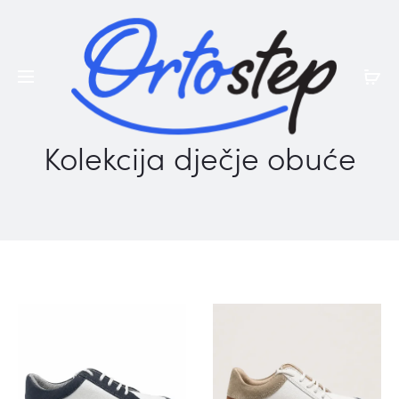
Posebna ljetna pogodnost:
na ljetnu
20% POPUSTA
kolekciju
Kolekcija dječje obuće