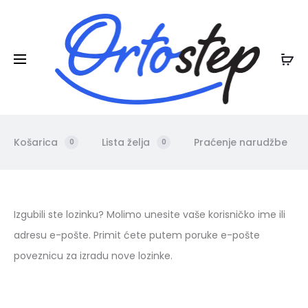
Posebna ljetna pogodnost:
na ljetnu
20% POPUSTA
kolekciju
Košarica
Lista želja
Praćenje narudžbe
0
0
I
Izgubili ste lozinku? Molimo unesite vaše korisničko ime ili
adresu e-pošte. Primit ćete putem poruke e-pošte
z
poveznicu za izradu nove lozinke.
g