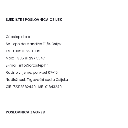
z
i
SJEDIŠTE I POSLOVNICA OSIJEK
n
k
Ortostep d.o.o.
Sv. Lepolda Mandića 111/k, Osijek
a
Tel: +385 31 298 385
Mob: +385 91 297 5347
E-mail: info@ortostep.hr
Radno vrijeme: pon-pet 07-15
Nadležnost: Trgovački sud u Osijeku
OIB: 72312882449 | MB: 01843249
POSLOVNICA ZAGREB