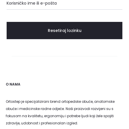
u
Obvezno
Korisničko ime ili e-pošta
b
l
Resetiraj lozinku
j
e
n
a
O NAMA
l
Ortostep je specijalizirani brend ortopedske obuće, anatomske
obuće i medicinske radne odjeće. Naši proizvodi razvijeni su s
o
fokusom na kvalitetu, ergonomiju i potrebe ljudi koji žele spojiti
zdravlje, udobnost i profesionalan izgled.