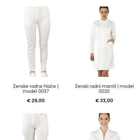
Ženske radne hlače |
Ženski radni mantil | model
model 0037
0020
€
29,00
€
33,00