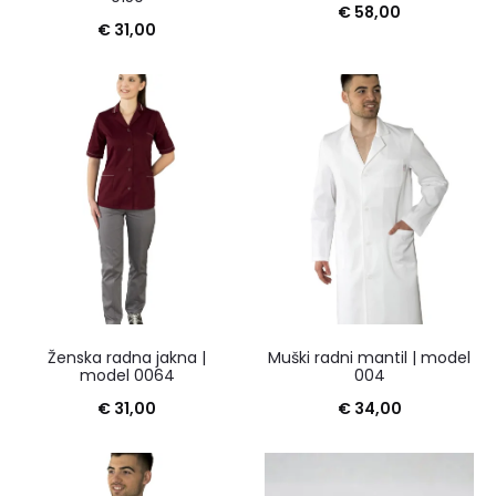
€
58,00
€
31,00
Ženska radna jakna |
Muški radni mantil | model
model 0064
004
€
31,00
€
34,00