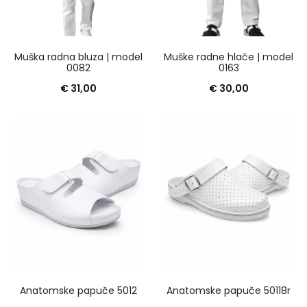
Muška radna bluza | model
Muške radne hlače | model
0082
0163
€
31,00
€
30,00
Anatomske papuče 5012
Anatomske papuče 50118r