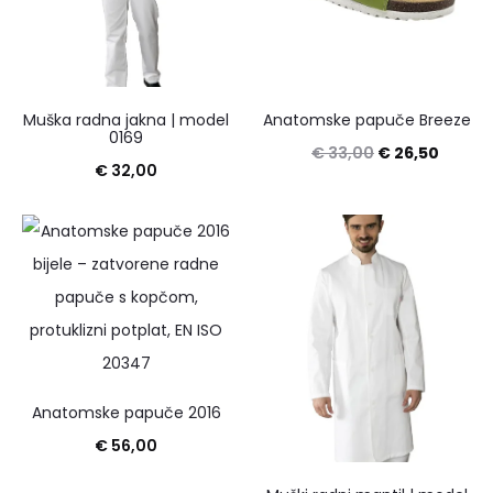
Muška radna jakna | model
Anatomske papuče Breeze
0169
Izvorna
Trenu
€
33,00
€
26,50
€
32,00
cijena
cijena
bila
je:
je:
€ 26,5
€ 33,00.
Anatomske papuče 2016
€
56,00