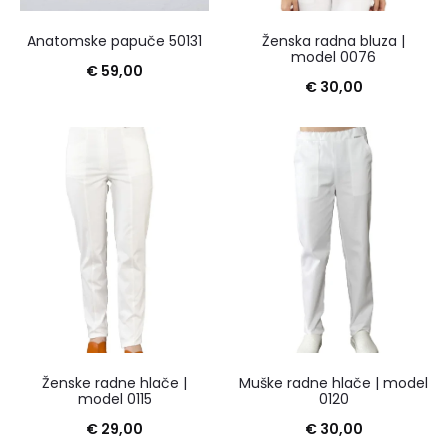
Anatomske papuče 50131
Ženska radna bluza |
model 0076
€
59,00
€
30,00
Ženske radne hlače |
Muške radne hlače | model
model 0115
0120
€
29,00
€
30,00