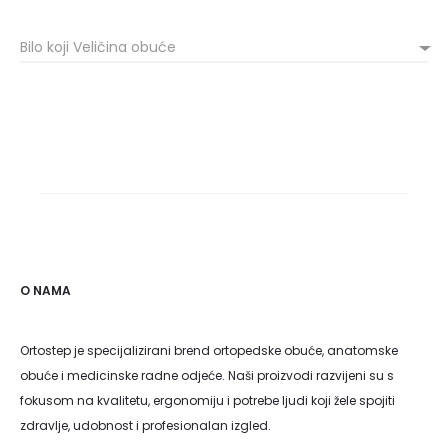
Bilo koji Veličina obuće
O NAMA
Ortostep je specijalizirani brend ortopedske obuće, anatomske
obuće i medicinske radne odjeće. Naši proizvodi razvijeni su s
fokusom na kvalitetu, ergonomiju i potrebe ljudi koji žele spojiti
zdravlje, udobnost i profesionalan izgled.