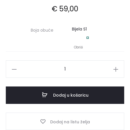
€
59,00
Boja obuće
Obriši
Anatomske
papuče
50131
količina
Dodaj u košaricu
Dodaj na listu želja