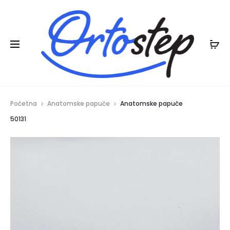
Posebna ljetna pogodnost:
na ljetnu
20% POPUSTA
kolekciju
Početna
Anatomske papuče
Anatomske papuče
50131