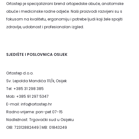
Ortostep je specijalizirani brend ortopedske obuće, anatomske
obuće i medicinske radne odjeće. Naši proizvodi razvijeni su s
fokusom na kvalitetu, ergonomiju i potrebe ljudi koji žele spojiti
zdravlje, udobnost i profesionalan izgled.
SJEDIŠTE I POSLOVNICA OSIJEK
Ortostep d.o.o.
Sv. Lepolda Mandića 111/k, Osijek
Tel: +385 31 298 385
Mob: +385 91 297 5347
E-mail: info@ortostep.hr
Radno vrijeme: pon-pet 07-15
Nadležnost: Trgovački sud u Osijeku
OIB: 72312882449 | MB: 01843249