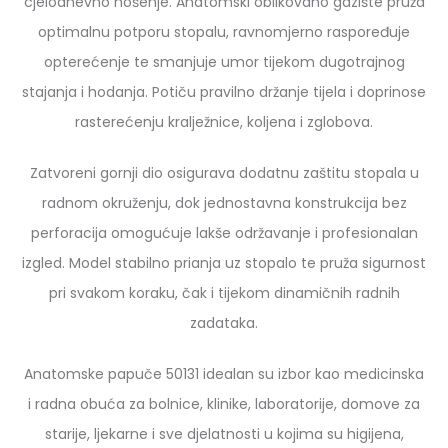
cjelodnevno nošenje. Anatomski oblikovano gazište pruža
optimalnu potporu stopalu, ravnomjerno raspoređuje
opterećenje te smanjuje umor tijekom dugotrajnog
stajanja i hodanja. Potiču pravilno držanje tijela i doprinose
rasterećenju kralježnice, koljena i zglobova.
Zatvoreni gornji dio osigurava dodatnu zaštitu stopala u
radnom okruženju, dok jednostavna konstrukcija bez
perforacija omogućuje lakše održavanje i profesionalan
izgled. Model stabilno prianja uz stopalo te pruža sigurnost
pri svakom koraku, čak i tijekom dinamičnih radnih
zadataka.
Anatomske papuče 50131 idealan su izbor kao medicinska
i radna obuća za bolnice, klinike, laboratorije, domove za
starije, ljekarne i sve djelatnosti u kojima su higijena,