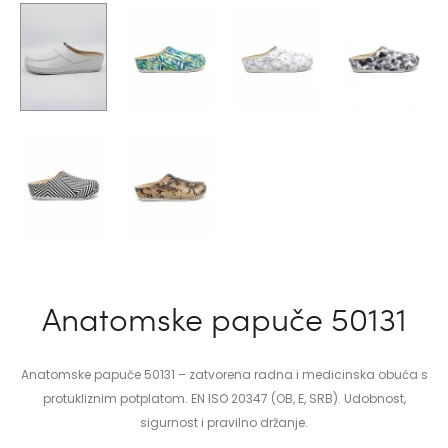
Anatomske papuče 50131
Anatomske papuče 50131 – zatvorena radna i medicinska obuća s
protukliznim potplatom. EN ISO 20347 (OB, E, SRB). Udobnost,
sigurnost i pravilno držanje.