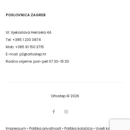
POSLOVNICA ZAGREB
Ul. Vjekoslava Heinzela 4A
Tel: +385 1 230 0874
Mob: +385 91 150 3715
E-mail: p2@ortostep.hr
Radno vrijeme: pon-pet 07:30-15:30
Ortostep © 2026
F
I
G
a
n
o
c
s
o
e
t
g
Impressum
•
Politika privatnosti
b
•
Politika kolačića
a
•
Uvjeti korištenja