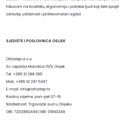
fokusom na kvalitetu, ergonomiju i potrebe ljudi koji žele spojiti
zdravlje, udobnost i profesionalan izgled.
SJEDIŠTE I POSLOVNICA OSIJEK
Ortostep d.o.o.
Sv. Lepolda Mandića 111/k, Osijek
Tel: +385 31 298 385
Mob: +385 91 297 5347
E-mail: info@ortostep.hr
Radno vrijeme: pon-pet 07-15
Nadležnost: Trgovački sud u Osijeku
OIB: 72312882449 | MB: 01843249