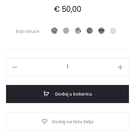
€
50,00
Boja obuće
Anatomske
papuče
50118r
količina
Dodaj u košaricu
Dodaj na listu želja