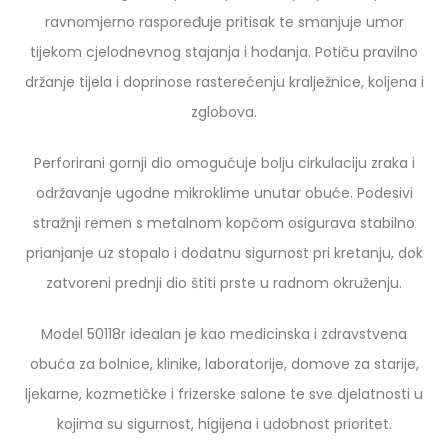
ravnomjerno raspoređuje pritisak te smanjuje umor
tijekom cjelodnevnog stajanja i hodanja. Potiču pravilno
držanje tijela i doprinose rasterećenju kralježnice, koljena i
zglobova.
Perforirani gornji dio omogućuje bolju cirkulaciju zraka i
održavanje ugodne mikroklime unutar obuće. Podesivi
stražnji remen s metalnom kopčom osigurava stabilno
prianjanje uz stopalo i dodatnu sigurnost pri kretanju, dok
zatvoreni prednji dio štiti prste u radnom okruženju.
Model 50118r idealan je kao medicinska i zdravstvena
obuća za bolnice, klinike, laboratorije, domove za starije,
ljekarne, kozmetičke i frizerske salone te sve djelatnosti u
kojima su sigurnost, higijena i udobnost prioritet.