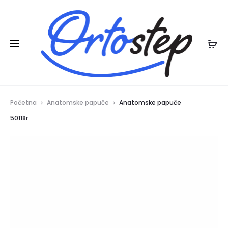
Posebna ljetna pogodnost:
na ljetnu
20% POPUSTA
kolekciju
Početna
Anatomske papuče
Anatomske papuče
50118r