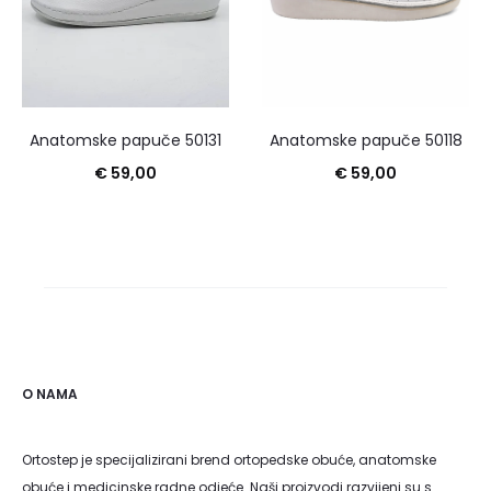
Anatomske papuče 50131
Anatomske papuče 50118
€
59,00
€
59,00
O NAMA
Ortostep je specijalizirani brend ortopedske obuće, anatomske
obuće i medicinske radne odjeće. Naši proizvodi razvijeni su s