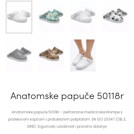
Anatomske papuče 50118r
Anatomske papuče 50118r – perforirane medicinske klompe s
podesivom kopčom i protukliznim potplatom. EN ISO 20347 (OB, E,
SRB). Sigurnost, udobnost i pravilno držanje.