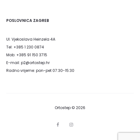
POSLOVNICA ZAGREB
Ul. Vjekoslava Heinzela 4A
Tel: +385 1 230 0874
Mob: +385 91 150 3715
E-mail: p2@ortostep.hr
Radno vrijeme: pon-pet 07:30-15:30
Ortostep © 2026
F
I
G
a
n
o
c
s
o
e
t