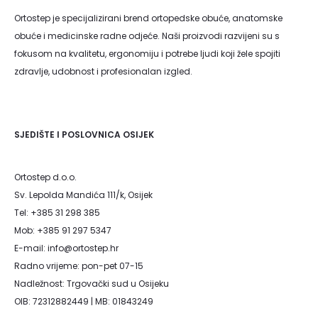
Ortostep je specijalizirani brend ortopedske obuće, anatomske
obuće i medicinske radne odjeće. Naši proizvodi razvijeni su s
fokusom na kvalitetu, ergonomiju i potrebe ljudi koji žele spojiti
zdravlje, udobnost i profesionalan izgled.
SJEDIŠTE I POSLOVNICA OSIJEK
Ortostep d.o.o.
Sv. Lepolda Mandića 111/k, Osijek
Tel: +385 31 298 385
Mob: +385 91 297 5347
E-mail: info@ortostep.hr
Radno vrijeme: pon-pet 07-15
Nadležnost: Trgovački sud u Osijeku
OIB: 72312882449 | MB: 01843249