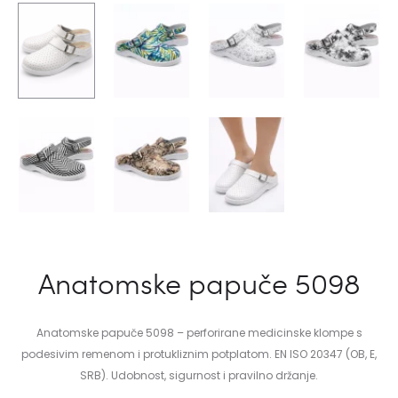
Anatomske papuče 5098
Anatomske papuče 5098 – perforirane medicinske klompe s
podesivim remenom i protukliznim potplatom. EN ISO 20347 (OB, E,
SRB). Udobnost, sigurnost i pravilno držanje.