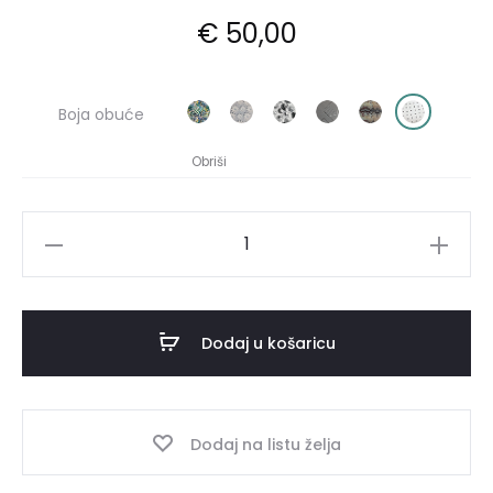
€
50,00
Boja obuće
Obriši
Anatomske
papuče
5098
količina
Dodaj u košaricu
Dodaj na listu želja