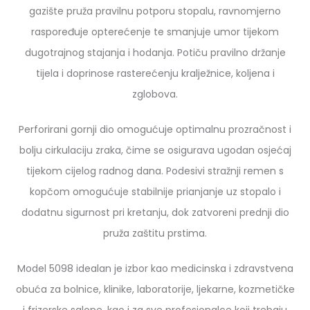
gazište pruža pravilnu potporu stopalu, ravnomjerno
raspoređuje opterećenje te smanjuje umor tijekom
dugotrajnog stajanja i hodanja. Potiču pravilno držanje
tijela i doprinose rasterećenju kralježnice, koljena i
zglobova.
Perforirani gornji dio omogućuje optimalnu prozračnost i
bolju cirkulaciju zraka, čime se osigurava ugodan osjećaj
tijekom cijelog radnog dana. Podesivi stražnji remen s
kopčom omogućuje stabilnije prianjanje uz stopalo i
dodatnu sigurnost pri kretanju, dok zatvoreni prednji dio
pruža zaštitu prstima.
Model 5098 idealan je izbor kao medicinska i zdravstvena
obuća za bolnice, klinike, laboratorije, ljekarne, kozmetičke
i frizerske salone, kao i za sve profesionalce koji trebaju