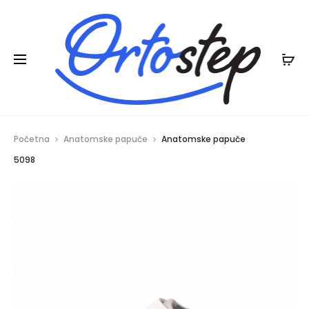
Posebna ljetna pogodnost:
na ljetnu
20% POPUSTA
kolekciju
Početna
Anatomske papuče
Anatomske papuče
5098