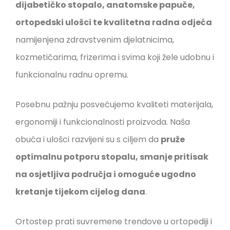
dijabetičko stopalo, anatomske papuče,
ortopedski ulošci te kvalitetna radna odjeća
namijenjena zdravstvenim djelatnicima,
kozmetičarima, frizerima i svima koji žele udobnu i
funkcionalnu radnu opremu.
Posebnu pažnju posvećujemo kvaliteti materijala,
ergonomiji i funkcionalnosti proizvoda. Naša
obuća i ulošci razvijeni su s ciljem da
pruže
optimalnu potporu stopalu, smanje pritisak
na osjetljiva područja i omoguće ugodno
kretanje tijekom cijelog dana
.
Ortostep prati suvremene trendove u ortopediji i