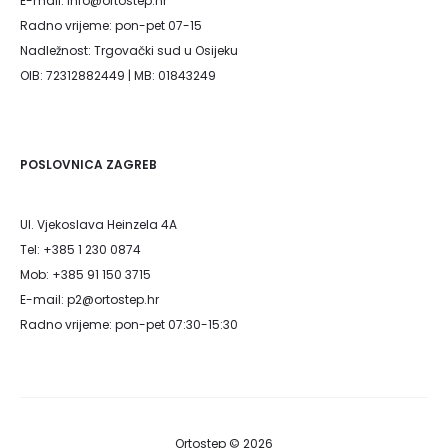
E-mail: info@ortostep.hr
Radno vrijeme: pon-pet 07-15
Nadležnost: Trgovački sud u Osijeku
OIB: 72312882449 | MB: 01843249
POSLOVNICA ZAGREB
Ul. Vjekoslava Heinzela 4A
Tel: +385 1 230 0874
Mob: +385 91 150 3715
E-mail: p2@ortostep.hr
Radno vrijeme: pon-pet 07:30-15:30
Ortostep © 2026