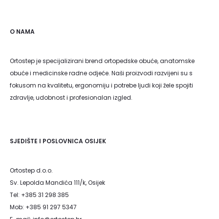
O NAMA
Ortostep je specijalizirani brend ortopedske obuće, anatomske
obuće i medicinske radne odjeće. Naši proizvodi razvijeni su s
fokusom na kvalitetu, ergonomiju i potrebe ljudi koji žele spojiti
zdravlje, udobnost i profesionalan izgled.
SJEDIŠTE I POSLOVNICA OSIJEK
Ortostep d.o.o.
Sv. Lepolda Mandića 111/k, Osijek
Tel: +385 31 298 385
Mob: +385 91 297 5347