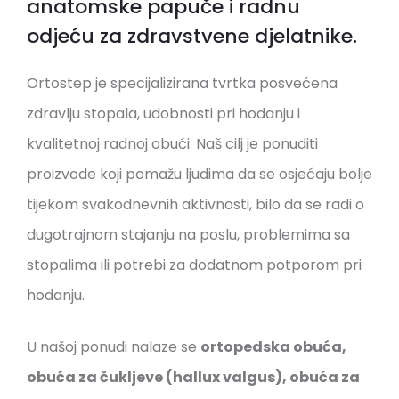
anatomske papuče i radnu
odjeću za zdravstvene djelatnike.
Ortostep je specijalizirana tvrtka posvećena
zdravlju stopala, udobnosti pri hodanju i
kvalitetnoj radnoj obući. Naš cilj je ponuditi
proizvode koji pomažu ljudima da se osjećaju bolje
tijekom svakodnevnih aktivnosti, bilo da se radi o
dugotrajnom stajanju na poslu, problemima sa
stopalima ili potrebi za dodatnom potporom pri
hodanju.
U našoj ponudi nalaze se
ortopedska obuća,
obuća za čukljeve (hallux valgus), obuća za