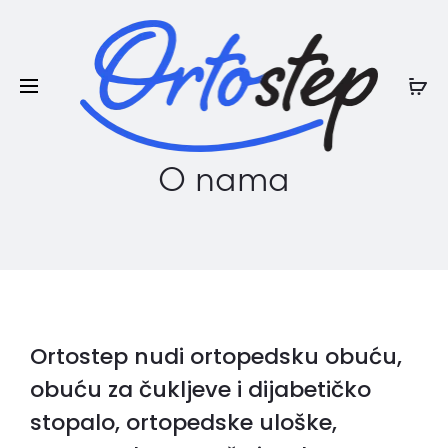
Posebna ljetna pogodnost:
na ljetnu
20% POPUSTA
kolekciju
O nama
Ortostep nudi ortopedsku obuću,
obuću za čukljeve i dijabetičko
stopalo, ortopedske uloške,