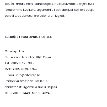
obuće i medicinske radne odjeće. Naši proizvodi razvijeni su s
fokusom na kvalitetu, ergonomiju i potrebe ljudi koji žele spojiti
zdravlje, udobnost i profesionalan izgled.
SJEDIŠTE I POSLOVNICA OSIJEK
Ortostep d.o.o.
Sv. Lepolda Mandića 111/k, Osijek
Tel: +385 31 298 385
Mob: +385 91 297 5347
E-mail: info@ortostep.hr
Radno vrijeme: pon-pet 07-15
Nadležnost: Trgovački sud u Osijeku
OIB: 72312882449 | MB: 01843249