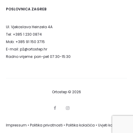
POSLOVNICA ZAGREB
Ul. Vjekoslava Heinzela 4A
Tel: +385 1 230 0874
Mob: +385 91 150 3715
E-mail: p2@ortostep.hr
Radno vrijeme: pon-pet 07:30-15:30
Ortostep © 2026
F
I
G
a
n
o
c
s
o
e
t
g
Impressum
•
Politika privatnosti
b
•
Politika kolačića
a
•
Uvjeti korištenja
l
o
g
e