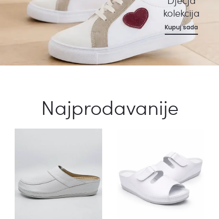
Dječja
kolekcija
Kupuj sada
Najprodavanije