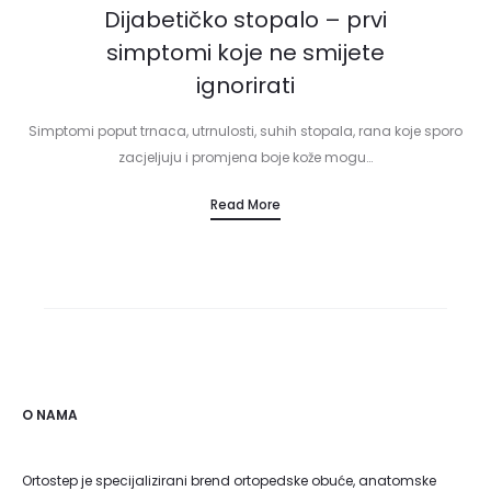
Dijabetičko stopalo – prvi
simptomi koje ne smijete
ignorirati
Simptomi poput trnaca, utrnulosti, suhih stopala, rana koje sporo
zacjeljuju i promjena boje kože mogu…
Read More
O NAMA
Ortostep je specijalizirani brend ortopedske obuće, anatomske