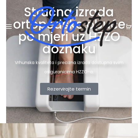
Posebna ljetna pogodnost:
na ljetnu
20% POPUSTA
Stručna izrada
kolekciju
ortopedske obuće
po mjeri uz HZZO
doznaku
Vrhunska kvaliteta i precizna izrada dostupna svim
osiguranicima HZZO-a.
Rezervirajte termin