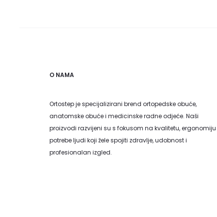
na
stranici
proizvoda
O NAMA
Ortostep je specijalizirani brend ortopedske obuće,
anatomske obuće i medicinske radne odjeće. Naši
proizvodi razvijeni su s fokusom na kvalitetu, ergonomiju 
potrebe ljudi koji žele spojiti zdravlje, udobnost i
profesionalan izgled.