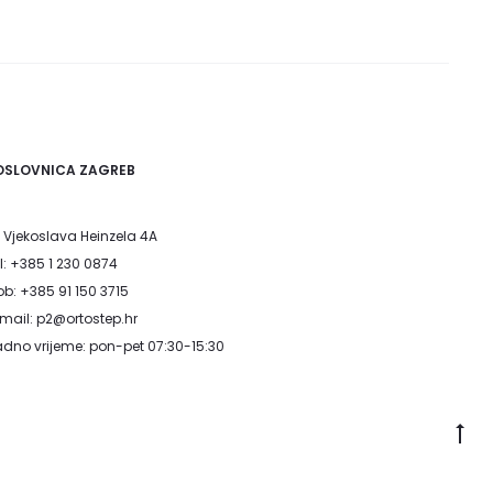
na
na
stranici
strani
proizvoda
proiz
OSLOVNICA ZAGREB
. Vjekoslava Heinzela 4A
l: +385 1 230 0874
b: +385 91 150 3715
mail: p2@ortostep.hr
dno vrijeme: pon-pet 07:30-15:30
Go
to