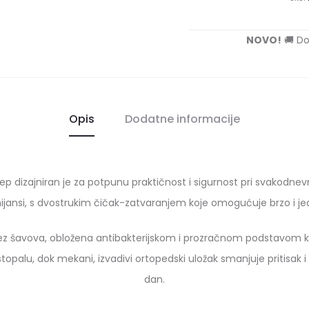
NOVO!
🚚 Do
Opis
Dodatne informacije
ep dizajniran je za potpunu praktičnost i sigurnost pri svakodne
nijansi, s dvostrukim čičak-zatvaranjem koje omogućuje brzo i 
ez šavova, obložena antibakterijskom i prozračnom podstavom koja 
alu, dok mekani, izvadivi ortopedski uložak smanjuje pritisak i nat
dan.