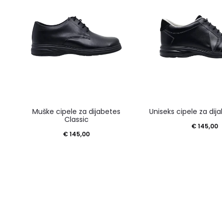
Ovaj
Muške cipele za dijabetes
Uniseks cipele za di
proizvod
Classic
€
145,00
ima
€
145,00
više
varijanti.
Opcije
se
mogu
odabrati