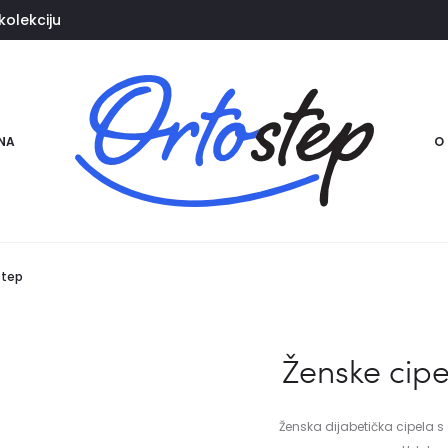
kolekciju
NA
O
step
Ženske cipe
Ženska dijabetička cipela s