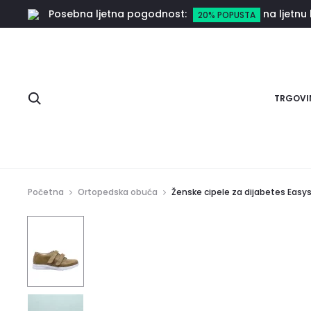
Posebna ljetna pogodnost:
na ljetnu 
20% POPUSTA
Pretraga
TRGOVI
Početna
Ortopedska obuća
Ženske cipele za dijabetes Easy