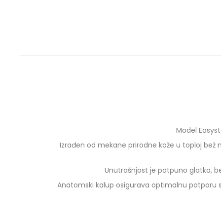
Model Easyst
Izrađen od mekane prirodne kože u toploj bež 
Unutrašnjost je potpuno glatka, b
Anatomski kalup osigurava optimalnu potporu stop