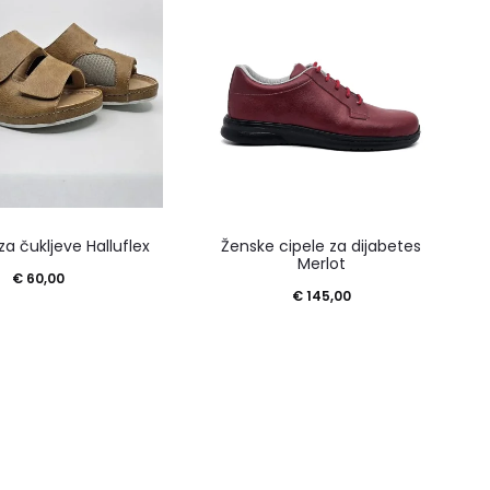
Ovaj
Ovaj
za čukljeve Halluflex
Ženske cipele za dijabetes
proizvod
proiz
Merlot
€
60,00
ima
ima
€
145,00
više
više
varijanti.
varijan
Opcije
Opcij
se
se
mogu
mog
odabrati
odabr