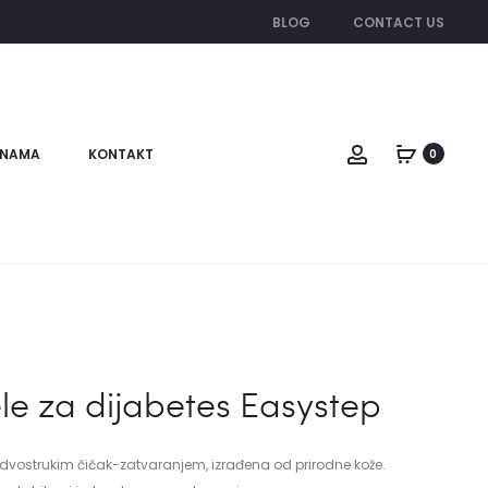
BLOG
CONTACT US
Account
 NAMA
KONTAKT
0
le za dijabetes Easystep
 dvostrukim čičak-zatvaranjem, izrađena od prirodne kože.