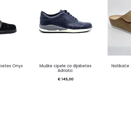
Ovaj
Ovaj
jabetes Onyx
Muške cipele za dijabetes
Natikače 
proizvod
proizvod
Adriatic
ima
ima
€
145,00
više
više
varijanti.
varijanti.
Opcije
Opcije
se
se
mogu
mogu
odabrati
odabrati