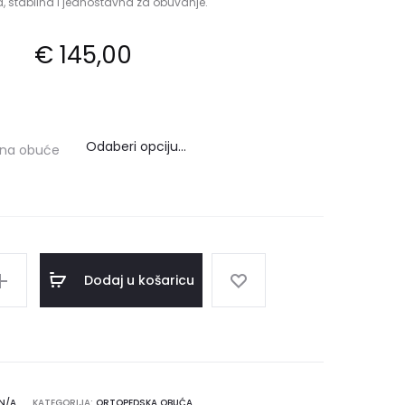
 stabilna i jednostavna za obuvanje.
€
145,00
ina obuće
Dodaj u košaricu
N/A
KATEGORIJA:
ORTOPEDSKA OBUĆA