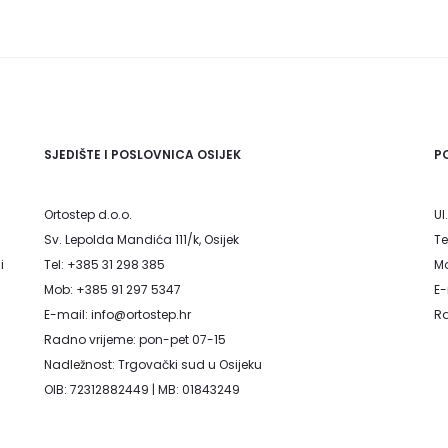
na
na
stranici
stranici
proizvoda
proizvoda
SJEDIŠTE I POSLOVNICA OSIJEK
P
Ortostep d.o.o.
Ul
Sv. Lepolda Mandića 111/k, Osijek
Te
i
Tel: +385 31 298 385
Mo
Mob: +385 91 297 5347
E-
E-mail: info@ortostep.hr
Ra
Radno vrijeme: pon-pet 07-15
Nadležnost: Trgovački sud u Osijeku
OIB: 72312882449 | MB: 01843249