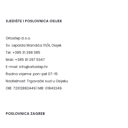
SJEDIŠTE I POSLOVNICA OSIJEK
Ortostep d.o.o.
Sv. Lepolda Mandića 111/k, Osijek
Tel: +385 31 298 385
Mob: +385 91 297 5347
E-mail: info@ortostep.hr
Radno vrijeme: pon-pet 07-15
Nadležnost: Trgovački sud u Osijeku
OIB: 72312882449 | MB: 01843249
POSLOVNICA ZAGREB