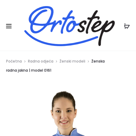
Posebna ljetna pogodnost:
na ljetnu
20% POPUSTA
kolekciju
Početna
Radna odjeća
Ženski modeli
Ženska
radna jakna | model 0161