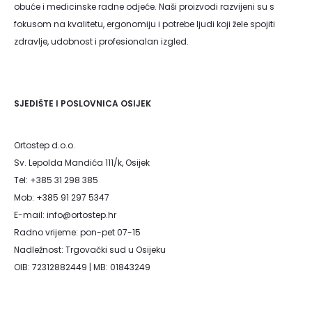
obuće i medicinske radne odjeće. Naši proizvodi razvijeni su s
fokusom na kvalitetu, ergonomiju i potrebe ljudi koji žele spojiti
zdravlje, udobnost i profesionalan izgled.
SJEDIŠTE I POSLOVNICA OSIJEK
Ortostep d.o.o.
Sv. Lepolda Mandića 111/k, Osijek
Tel: +385 31 298 385
Mob: +385 91 297 5347
E-mail: info@ortostep.hr
Radno vrijeme: pon-pet 07-15
Nadležnost: Trgovački sud u Osijeku
OIB: 72312882449 | MB: 01843249