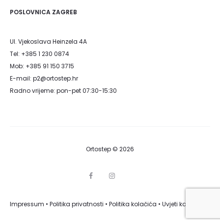
POSLOVNICA ZAGREB
Ul. Vjekoslava Heinzela 4A
Tel: +385 1 230 0874
Mob: +385 91 150 3715
E-mail: p2@ortostep.hr
Radno vrijeme: pon-pet 07:30-15:30
Ortostep © 2026
F
I
G
a
n
o
c
s
o
e
t
g
Impressum
•
Politika privatnosti
b
•
Politika kolačića
a
•
Uvjeti korištenja
l
o
g
e
o
r