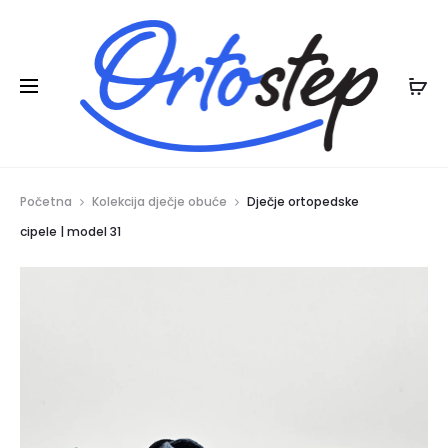
Posebna ljetna pogodnost:
na ljetnu
20% POPUSTA
kolekciju
Početna
Kolekcija dječje obuće
Dječje ortopedske
cipele | model 31