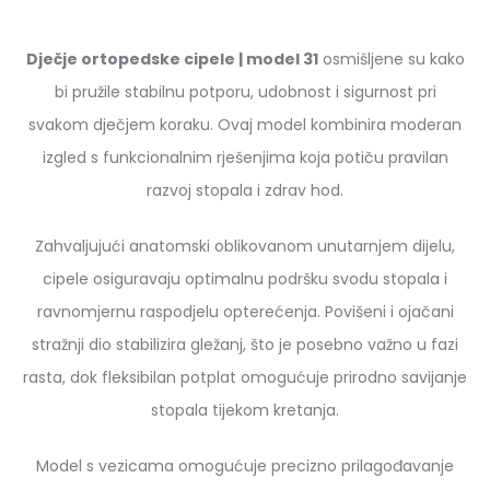
Dječje ortopedske cipele | model 31
osmišljene su kako
bi pružile stabilnu potporu, udobnost i sigurnost pri
svakom dječjem koraku. Ovaj model kombinira moderan
izgled s funkcionalnim rješenjima koja potiču pravilan
razvoj stopala i zdrav hod.
Zahvaljujući anatomski oblikovanom unutarnjem dijelu,
cipele osiguravaju optimalnu podršku svodu stopala i
ravnomjernu raspodjelu opterećenja. Povišeni i ojačani
stražnji dio stabilizira gležanj, što je posebno važno u fazi
rasta, dok fleksibilan potplat omogućuje prirodno savijanje
stopala tijekom kretanja.
Model s vezicama omogućuje precizno prilagođavanje