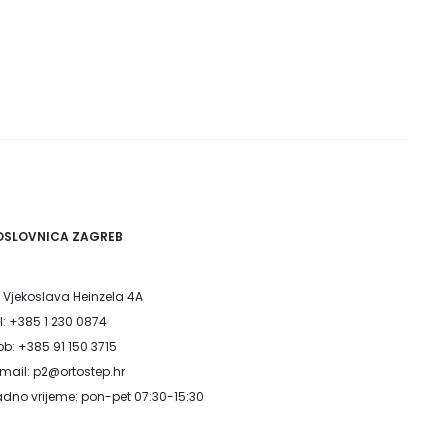
OSLOVNICA ZAGREB
. Vjekoslava Heinzela 4A
l: +385 1 230 0874
b: +385 91 150 3715
mail: p2@ortostep.hr
dno vrijeme: pon-pet 07:30-15:30