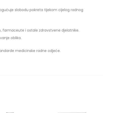
mogućuje slobodu pokreta tijekom cijelog radnog
e, farmaceute i ostale zdravstvene djelatnike.
vanje oblika.
i standarde medicinske radne odjeće.