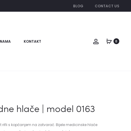
BLOG
CONTACT US
Account
 NAMA
KONTAKT
0
ne hlače | model 0163
rifli s kopčanjem na zatvarač. Bijele medicinske hlače