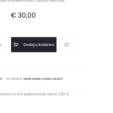
oja za profesionalan i udoban radni dan.
€
30,00
Dodaj u košaricu
78
KATEGORIJE:
MUŠKI MODELI
,
RADNA ODJEĆA
stava na GLS paketomate samo 3,50 €