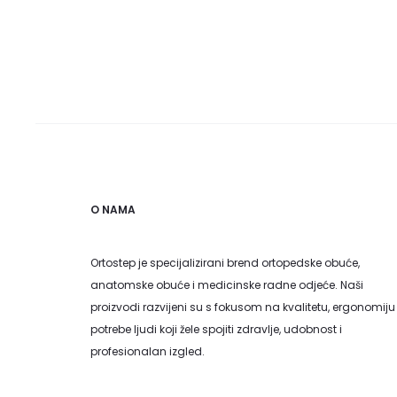
O NAMA
Ortostep je specijalizirani brend ortopedske obuće,
anatomske obuće i medicinske radne odjeće. Naši
proizvodi razvijeni su s fokusom na kvalitetu, ergonomiju 
potrebe ljudi koji žele spojiti zdravlje, udobnost i
profesionalan izgled.