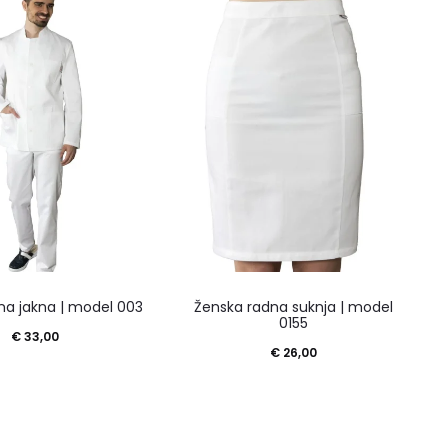
na jakna | model 003
Ženska radna suknja | model
0155
€
33,00
€
26,00