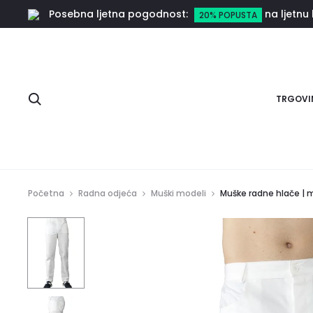
Posebna ljetna pogodnost:
na ljetnu 
20% POPUSTA
Pretraga
TRGOVI
Početna
Radna odjeća
Muški modeli
Muške radne hlače | 