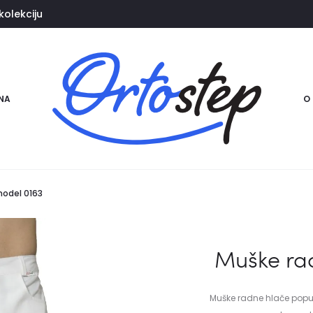
kolekciju
NA
O
model 0163
Muške rad
Muške radne hlače poput 