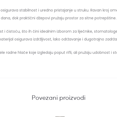
sigurava stabilnost i uredno pristajanje u struku. Ravan kroj o
dana, dok praktični džepovi pružaju prostor za sitne potrepštine.
 i čistoću, što ih čini idealnim izborom za liječnike, stomatolog
aterijal osigurava izdržljivost, lako održavanje i dugotrajno zadrža
ele radne hlače koje izgledaju poput rifli, ali pružaju udobnost 
Povezani proizvodi