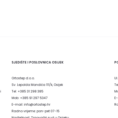
SJEDIŠTE I POSLOVNICA OSIJEK
P
Ortostep d.o.o.
Ul
Sv. Lepolda Mandića 111/k, Osijek
Te
i
Tel: +385 31 298 385
Mo
Mob: +385 91 297 5347
E-
E-mail: info@ortostep.hr
Ra
Radno vrijeme: pon-pet 07-15
Nadležnost: Trgovački sud u Osijeku