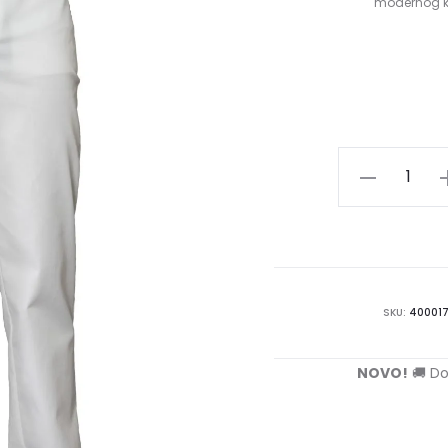
modernog kr
Muške
radne
hlače
|
model
0163
SKU:
40001
količina
NOVO!
🚚 Do