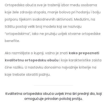
Ortopedska obuća sve je traženiji izbor među osobama
koje žele zdravija stopala, manje bolova pri hodanju i bolju
potporu tijekom svakodnevnih aktivnosti. Međutim, na
tržištu postoji velik broj modela koji se nazivaju
“ortopedskima”, iako ne pružaju uvijek stvarne ortopedske
benefite.
Ako razmišljate o kupnji, važno je znati
kako prepoznati
kvalitetnu ortopedsku obuću
i koje karakteristike zaista
čine razliku. U nastavku donosimo najvažnije kriterije na
koje trebate obratiti pažnju.
Kvalitetna ortopedska obuća uvijek ima širi prednji dio, koji
omogućuje prirodan položaj prstiju.