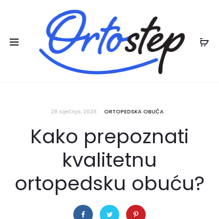
Posebna ljetna pogodnost:
na ljetnu
20% POPUSTA
kolekciju
28 siječnja, 2026
ORTOPEDSKA OBUĆA
Kako prepoznati
kvalitetnu
ortopedsku obuću?