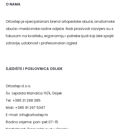
O NAMA
Ortostep je specijalizirani brend ortopedske obuće, anatomske
obuće i medicinske radne odjeće. Naši proizvodi razvijeni su s
fokusom na kvalitetu, ergonomiju i potrebe ljudi koji žele spojiti
zdravlje, udobnost i profesionalan izgled.
SJEDIŠTE I POSLOVNICA OSIJEK
Ortostep d.o.o.
Sv. Lepolda Mandića 111/k, Osijek
Tel: +385 31 298 385
Mob: +385 91 297 5347
E-mail: info@ortostep.hr
Radno vrijeme: pon-pet 07-15