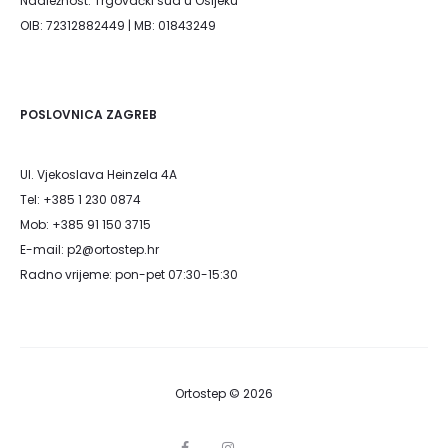
Nadležnost: Trgovački sud u Osijeku
OIB: 72312882449 | MB: 01843249
POSLOVNICA ZAGREB
Ul. Vjekoslava Heinzela 4A
Tel: +385 1 230 0874
Mob: +385 91 150 3715
E-mail: p2@ortostep.hr
Radno vrijeme: pon-pet 07:30-15:30
Ortostep © 2026