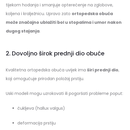
tijekom hodanja i smanjuje opterećenje na zglobove,
koljena i kralježnicu. Upravo zato
ortopedska obuća
može značajno ublažiti bol u stopalima i umor nakon
dugog stajanja
.
2. Dovoljno širok prednji dio obuće
Kvalitetna ortopedska obuća uvijek ima
širi prednji dio
,
koji omogućuje prirodan položaj prstiju.
Uski modeli mogu uzrokovati ili pogoršati probleme poput:
čukljeva (hallux valgus)
deformacija prstiju